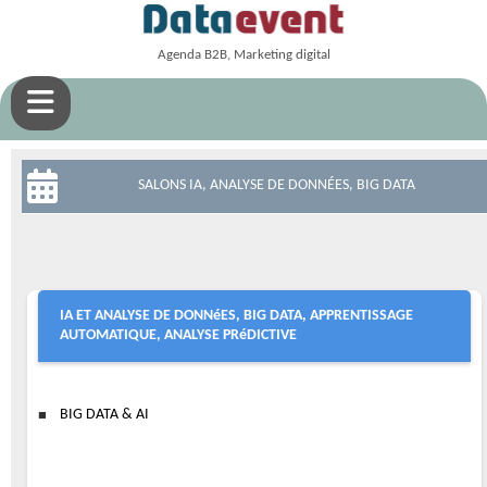
Agenda B2B, Marketing digital
SALONS IA, ANALYSE DE DONNÉES, BIG DATA
IA ET ANALYSE DE DONNéES, BIG DATA, APPRENTISSAGE
AUTOMATIQUE, ANALYSE PRéDICTIVE
BIG DATA & AI