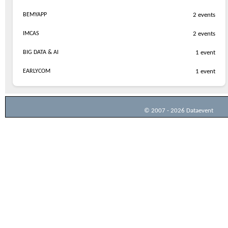
BEMYAPP
2 events
IMCAS
2 events
BIG DATA & AI
1 event
EARLYCOM
1 event
© 2007 - 2026 Dataevent