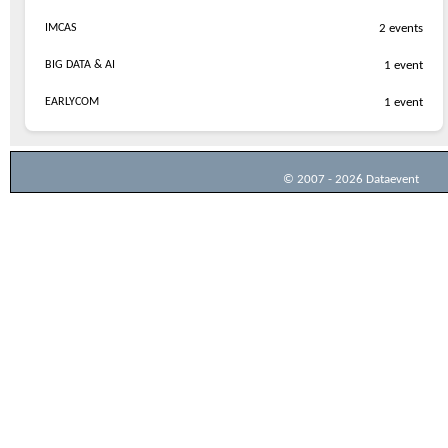
IMCAS
2 events
BIG DATA & AI
1 event
EARLYCOM
1 event
© 2007 - 2026 Dataevent