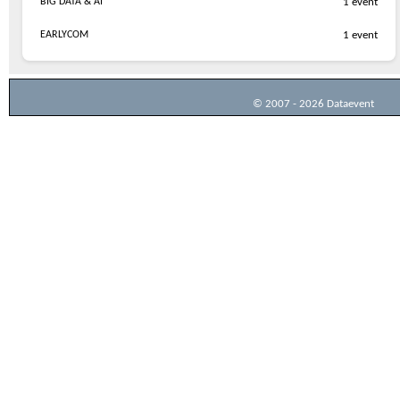
BIG DATA & AI
1 event
EARLYCOM
1 event
© 2007 - 2026 Dataevent