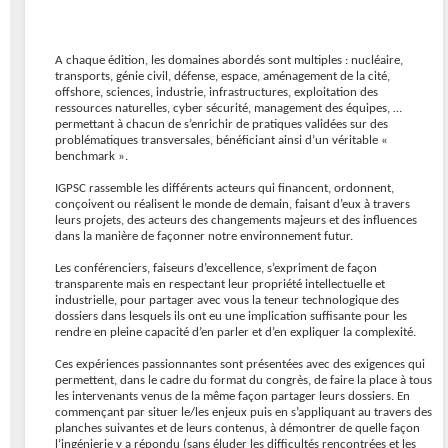
A chaque édition, les domaines abordés sont multiples : nucléaire,
transports, génie civil, défense, espace, aménagement de la cité,
offshore, sciences, industrie, infrastructures, exploitation des
ressources naturelles, cyber sécurité, management des équipes, …
permettant à chacun de s’enrichir de pratiques validées sur des
problématiques transversales, bénéficiant ainsi d’un véritable «
benchmark ».
IGPSC rassemble les différents acteurs qui financent, ordonnent,
conçoivent ou réalisent le monde de demain, faisant d’eux à travers
leurs projets, des acteurs des changements majeurs et des influences
dans la manière de façonner notre environnement futur.
Les conférenciers, faiseurs d’excellence, s’expriment de façon
transparente mais en respectant leur propriété intellectuelle et
industrielle, pour partager avec vous la teneur technologique des
dossiers dans lesquels ils ont eu une implication suffisante pour les
rendre en pleine capacité d’en parler et d’en expliquer la complexité.
Ces expériences passionnantes sont présentées avec des exigences qui
permettent, dans le cadre du format du congrès, de faire la place à tous
les intervenants venus de la même façon partager leurs dossiers. En
commençant par situer le/les enjeux puis en s’appliquant au travers des
planches suivantes et de leurs contenus, à démontrer de quelle façon
l’ingénierie y a répondu (sans éluder les difficultés rencontrées et les