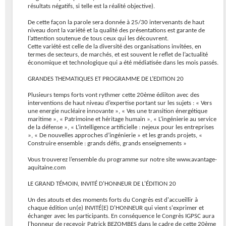
résultats négatifs, si telle est la réalité objective).
De cette façon la parole sera donnée à 25/30 intervenants de haut
niveau dont la variété et la qualité des présentations est garante de
l’attention soutenue de tous ceux qui les découvrent.
Cette variété est celle de la diversité des organisations invitées, en
termes de secteurs, de marchés, et est souvent le reflet de l’actualité
économique et technologique qui a été médiatisée dans les mois passés.
GRANDES THEMATIQUES ET PROGRAMME DE L’EDITION 20
Plusieurs temps forts vont rythmer cette 20ème édiiton avec des
interventions de haut niveau d’expertise portant sur les sujets : « Vers
une energie nucléaire innovante », « Ves une transition énergétique
maritime », « Patrimoine et héritage humain », « L’ingénierie au service
de la défense », « L’intelligence artificielle : nejeux pour les entreprises
», « De nouvelles approches d’ingénierie » et les grands projets, «
Construire ensemble : grands défis, grands enseignements »
Vous trouverez l’ensemble du programme sur notre site www.avantage-
aquitaine.com
LE GRAND TÉMOIN, INVITÉ D'HONNEUR DE L'ÉDITION 20
Un des atouts et des moments forts du Congrès est d'accueillir à
chaque édition un(e) INVITÉ(E) D'HONNEUR qui vient s'exprimer et
échanger avec les participants. En conséquence le Congrès IGPSC aura
l'honneur de recevoir Patrick BEZOMBES dans le cadre de cette 20ème