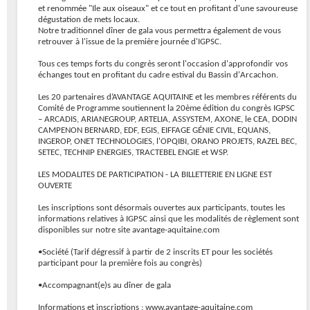
et renommée "Ile aux oiseaux" et ce tout en profitant d'une savoureuse
dégustation de mets locaux.
Notre traditionnel dîner de gala vous permettra également de vous
retrouver à l'issue de la première journée d'IGPSC.
Tous ces temps forts du congrès seront l'occasion d'approfondir vos
échanges tout en profitant du cadre estival du Bassin d'Arcachon.
Les 20 partenaires d’AVANTAGE AQUITAINE et les membres référents du
Comité de Programme soutiennent la 20ème édition du congrès IGPSC
– ARCADIS, ARIANEGROUP, ARTELIA, ASSYSTEM, AXONE, le CEA, DODIN
CAMPENON BERNARD, EDF, EGIS, EIFFAGE GÉNIE CIVIL, EQUANS,
INGEROP, ONET TECHNOLOGIES, l'OPQIBI, ORANO PROJETS, RAZEL BEC,
SETEC, TECHNIP ENERGIES, TRACTEBEL ENGIE et WSP.
LES MODALITES DE PARTICIPATION - LA BILLETTERIE EN LIGNE EST
OUVERTE
Les inscriptions sont désormais ouvertes aux participants, toutes les
informations relatives à IGPSC ainsi que les modalités de règlement sont
disponibles sur notre site avantage-aquitaine.com
•Société (Tarif dégressif à partir de 2 inscrits ET pour les sociétés
participant pour la première fois au congrès)
•Accompagnant(e)s au dîner de gala
Informations et inscriptions : www.avantage-aquitaine.com