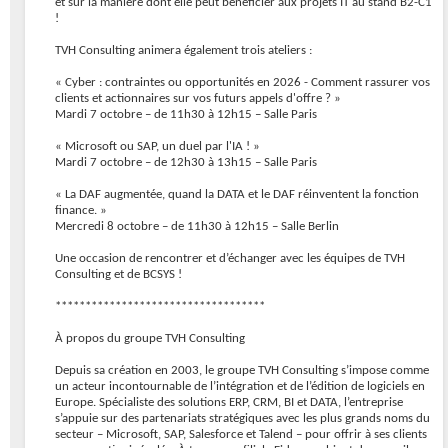
et sur la manière dont elle peut bénéficier aux projets IT au stand B2-C1
!
TVH Consulting animera également trois ateliers :
« Cyber : contraintes ou opportunités en 2026 - Comment rassurer vos
clients et actionnaires sur vos futurs appels d'offre ? »
Mardi 7 octobre – de 11h30 à 12h15 – Salle Paris
« Microsoft ou SAP, un duel par l'IA ! »
Mardi 7 octobre – de 12h30 à 13h15 – Salle Paris
« La DAF augmentée, quand la DATA et le DAF réinventent la fonction
finance. »
Mercredi 8 octobre – de 11h30 à 12h15 – Salle Berlin
Une occasion de rencontrer et d’échanger avec les équipes de TVH
Consulting et de BCSYS !
***********************************
À propos du groupe TVH Consulting
Depuis sa création en 2003, le groupe TVH Consulting s’impose comme
un acteur incontournable de l’intégration et de l’édition de logiciels en
Europe. Spécialiste des solutions ERP, CRM, BI et DATA, l’entreprise
s’appuie sur des partenariats stratégiques avec les plus grands noms du
secteur – Microsoft, SAP, Salesforce et Talend – pour offrir à ses clients