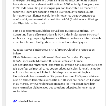
une expertise inégalée. À travers sa filiale Fidens, cabinet de conseil
français expert en cybersécurité créé en 2002 et intégré au groupe en
2022, TVH Consulting se distingue par son leadership en matière de
sécurité. Fidens propose une offre à 360° incluant conseil, audit,
formations certifiantes et solutions innovantes de gouvernance et
conformité, notamment via sa solution APOS (Assistance au Pilotage
des Objectifs de Sécurité).
Fort de sa récente acquisition de Calliope Business Solutions, TVH
Consulting figure désormais dans le TOP 3 des intégrateurs Microsoft
en France. Le groupe a également accéléré sa croissance internationale
et sectorielle avec l’intégration de trois acteurs stratégiques :
Augusta Reeves : intégrateur SAP S/4HANA Cloud en France et en
Suisse,
Olivia Sistemas : expert Microsoft Business Central en Espagne,
BCSYS : spécialiste Microsoft Business Central en France.
Ces acquisitions renforcent l’expertise du groupe dans des secteurs clés
tels que l’agroalimentaire, les coopératives agricoles, le retail, la mode
et la distribution spécialisée, la chimie-pharma-cosmétologie et
l’industrie de transformation. S’appuyant sur une R&D propriétaire et
plus de 400 collaborateurs répartis sur 10 sites en France, en Espagne
et au Maroc, TVH Consulting accompagne les PME et ETI dans leur
transformation digitale avec des solutions adaptées, innovantes et
sectorielles.
site de l'événement