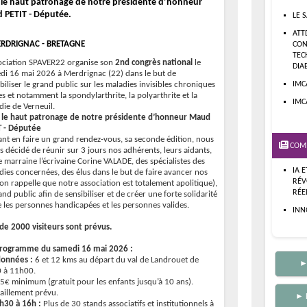
 le haut patronage de notre présidente d’honneur
 PETIT - Députée.
LE 
ATT
RDRIGNAC - BRETAGNE
CON
TEC
sociation SPAVER22 organise son
2nd congrès national
le
DIA
di 16 mai 2026 à Merdrignac (22) dans le but de
biliser le grand public sur les maladies invisibles chroniques
IMC
s et notamment la spondylarthrite, la polyarthrite et la
IMC
die de Verneuil.
 le haut patronage de notre présidente d’honneur Maud
T - Députée
ant en faire un grand rendez-vous, sa seconde édition, nous
COM
s décidé de réunir sur 3 jours nos adhérents, leurs aidants,
e marraine l’écrivaine Corine VALADE, des spécialistes des
IA 
dies concernées, des élus dans le but de faire avancer nos
RÉV
(on rappelle que notre association est totalement apolitique),
RÉE
and public afin de sensibiliser et de créer une forte solidarité
e les personnes handicapées et les personnes valides.
INN
 de 2000 visiteurs sont prévus.
rogramme du samedi 16 mai 2026 :
onnées :
6 et 12 kms au départ du val de Landrouet de
►
 à 11h00.
f 5€ minimum (gratuit pour les enfants jusqu’à 10 ans).
taillement prévu.
► 
h30 à 16h :
Plus de 30 stands associatifs et institutionnels à