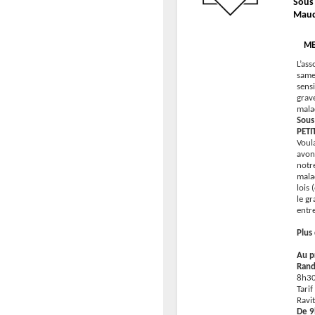
Sous
Maud
ME
L’as
same
sensi
grave
mala
Sous
PETI
Voul
avon
notr
mala
lois 
le gr
entr
Plus
Au p
Rand
8h30
Tari
Ravi
De 9