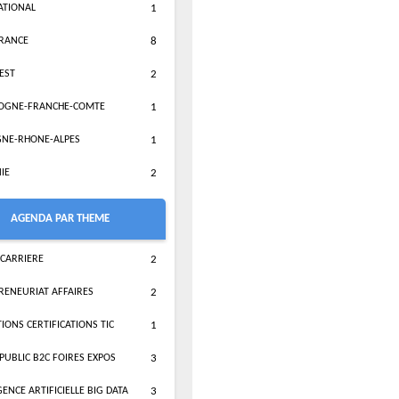
ATIONAL
1
FRANCE
8
EST
2
OGNE-FRANCHE-COMTE
1
NE-RHONE-ALPES
1
IE
2
AGENDA PAR THEME
 CARRIERE
2
RENEURIAT AFFAIRES
2
IONS CERTIFICATIONS TIC
1
PUBLIC B2C FOIRES EXPOS
3
GENCE ARTIFICIELLE BIG DATA
3