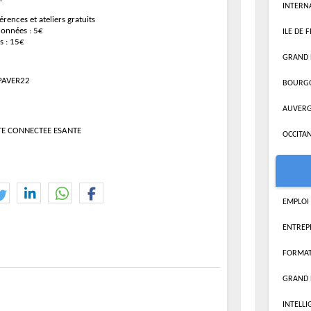
INTERN
rences et ateliers gratuits
onnées : 5€
ILE DE 
s : 15€
GRAND 
PAVER22
BOURG
AUVERG
E CONNECTEE ESANTE
OCCITAN
EMPLOI
ENTREP
FORMAT
GRAND 
INTELLI