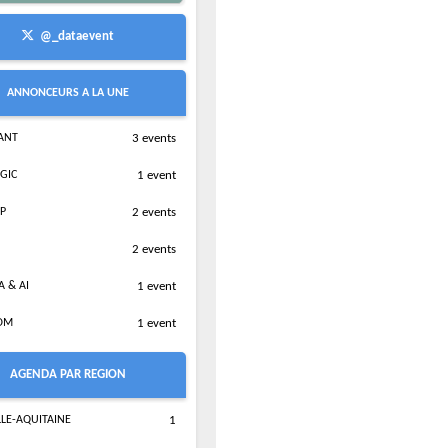
@_dataevent
ANNONCEURS A LA UNE
IANT
3 events
GIC
1 event
P
2 events
2 events
A & AI
1 event
OM
1 event
AGENDA PAR REGION
LE-AQUITAINE
1