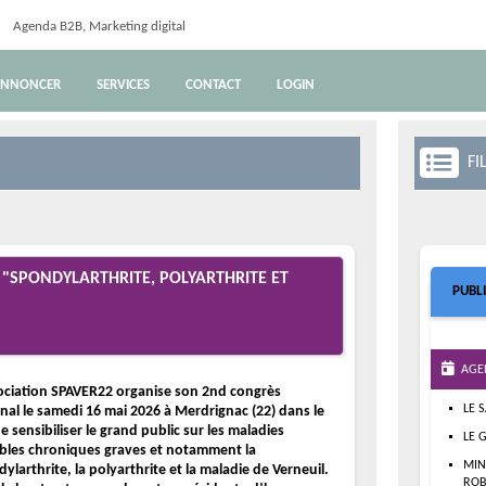
Agenda B2B, Marketing digital
NNONCER
SERVICES
CONTACT
LOGIN
FIL
"SPONDYLARTHRITE, POLYARTHRITE ET
PUBL
AGE
ociation SPAVER22 organise son 2nd congrès
LE 
nal le samedi 16 mai 2026 à Merdrignac (22) dans le
e sensibiliser le grand public sur les maladies
LE 
ibles chroniques graves et notamment la
MIN
ylarthrite, la polyarthrite et la maladie de Verneuil.
ROB