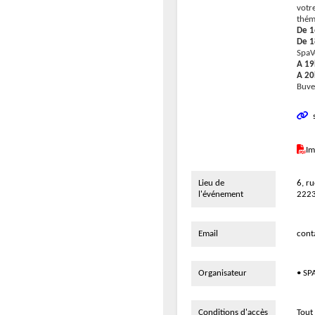
votre
thém
De 1
De 1
SpaV
A 19
A 20
Buve
s
Im
Lieu de
6, ru
l'événement
2223
Email
cont
Organisateur
• SP
Conditions d'accès
Tout