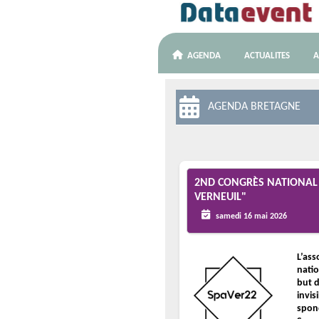
AGENDA
ACTUALITES
A
AGENDA BRETAGNE
2ND CONGRÈS NATIONAL 
VERNEUIL"
samedi 16 mai 2026
L’ass
natio
but d
invis
spond