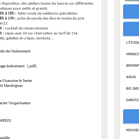
 disposition, des ateliers toutes les heures sur différentes
atiques pour petits et grands.
6h à 18h :
Table ronde de médecins spécialistes
8h à 19h :
prise de parole des élus et remise du prix
er22
h :
cocktail de remerciements
h :
repas avec DJ sur réservation au tarif de 15€
tte, galettes et crêpes, tombola….
L'ETUD
ite de l'événement
MINALO
BEMYAP
age événement [.pdf]
IMCAS
e Chanoine le Texier
0 Merdrignac
BIG DAT
EARLYC
acter l’organisateur
AVER22
NOUVEL
 public