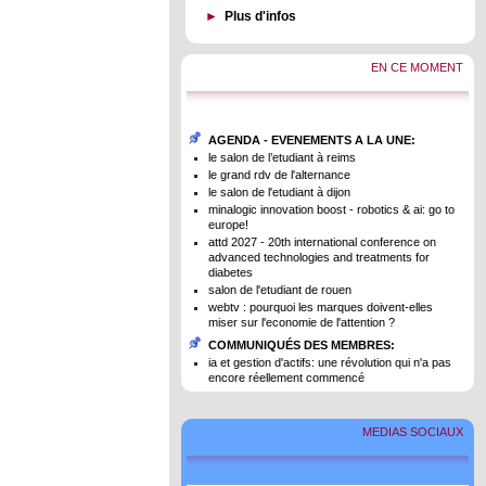
►
Plus d'infos
EN CE MOMENT
AGENDA - EVENEMENTS A LA UNE:
le salon de l’etudiant à reims
le grand rdv de l'alternance
le salon de l'etudiant à dijon
minalogic innovation boost - robotics & ai: go to
europe!
attd 2027 - 20th international conference on
advanced technologies and treatments for
diabetes
salon de l'etudiant de rouen
webtv : pourquoi les marques doivent-elles
miser sur l'economie de l'attention ?
COMMUNIQUÉS DES MEMBRES:
ia et gestion d'actifs: une révolution qui n'a pas
encore réellement commencé
MEDIAS SOCIAUX