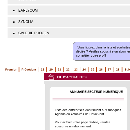
EARLYCOM
SYNOLIA
GALERIE PHOCÉA
Vous figurez dans la liste et souhaite
dédiée ? Veuillez souscrire un abonne
compléter votre profil.
Premier
Précédent
19
20
21
22
23
24
25
26
27
28
Sui
FIL D'ACTUALITES
ANNUAIRE SECTEUR NUMERIQUE
Liste des entreprises contribuant aux rubriques
Agenda ou Actualités de Dataevent.
Pour activer votre page dédiée, veuillez
souscrire un abonnement.