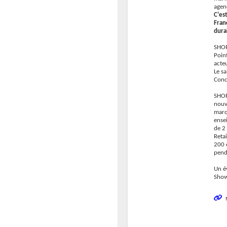
agen
C'es
Fran
dura
SHOP
Poin
acteu
Le s
Conc
SHOP
nouv
marq
ensei
de 2
Reta
200 
pend
Un é
Show
s