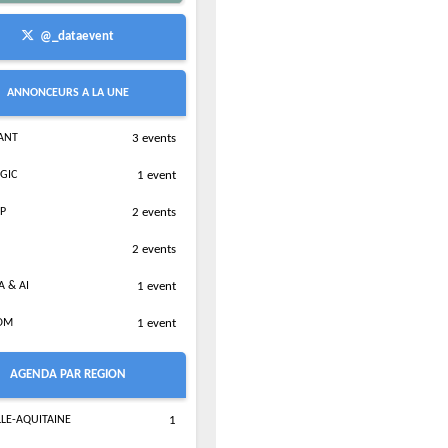
@_dataevent
ANNONCEURS A LA UNE
IANT
3 events
GIC
1 event
P
2 events
2 events
A & AI
1 event
OM
1 event
AGENDA PAR REGION
LE-AQUITAINE
1