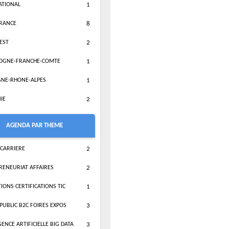
ATIONAL
1
FRANCE
8
EST
2
OGNE-FRANCHE-COMTE
1
NE-RHONE-ALPES
1
IE
2
AGENDA PAR THEME
 CARRIERE
2
RENEURIAT AFFAIRES
2
IONS CERTIFICATIONS TIC
1
PUBLIC B2C FOIRES EXPOS
3
GENCE ARTIFICIELLE BIG DATA
3