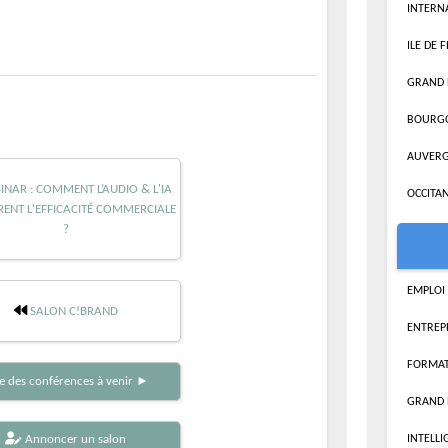
INTERN
ILE DE 
GRAND 
BOURG
AUVERG
NAR : COMMENT L’AUDIO & L'IA
OCCITAN
ENT L'EFFICACITÉ COMMERCIALE
?
EMPLOI
SALON C!BRAND
ENTREP
FORMAT
te des conférences à venir ►
GRAND 
Annoncer un salon
INTELLI