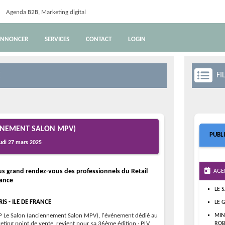
Agenda B2B, Marketing digital
NNONCER
SERVICES
CONTACT
LOGIN
E
FIL
ENNEMENT SALON MPV)
PUBL
udi 27 mars 2025
us grand rendez-vous des professionnels du Retail
AGE
rance
LE 
RIS - ILE DE FRANCE
LE 
 Le Salon (anciennement Salon MPV), l'événement dédié au
MIN
eting point de vente, revient pour sa 36ème édition : PLV,
ROB