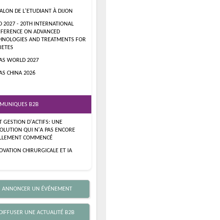
SALON DE L'ETUDIANT À DIJON
D 2027 - 20TH INTERNATIONAL
FERENCE ON ADVANCED
HNOLOGIES AND TREATMENTS FOR
BETES
AS WORLD 2027
AS CHINA 2026
MUNIQUES B2B
ET GESTION D'ACTIFS: UNE
OLUTION QUI N'A PAS ENCORE
LLEMENT COMMENCÉ
OVATION CHIRURGICALE ET IA
 ANNONCER UN ÉVÉNEMENT
DIFFUSER UNE ACTUALITÉ B2B