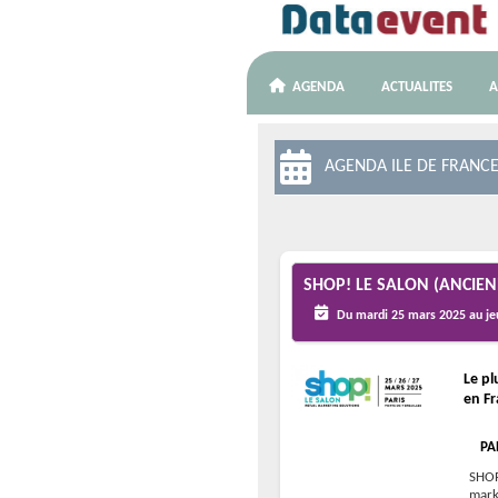
AGENDA
ACTUALITES
A
AGENDA ILE DE FRANC
SHOP! LE SALON (ANCI
Du mardi 25 mars 2025 au je
Le pl
en F
PA
SHOP
mark