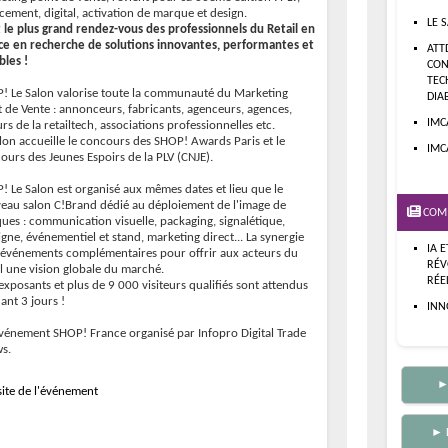
cement, digital, activation de marque et design.
LE 
t le plus grand rendez-vous des professionnels du Retail en
ce en recherche de solutions innovantes, performantes et
ATT
bles !
CON
TEC
! Le Salon valorise toute la communauté du Marketing
DIA
t de Vente : annonceurs, fabricants, agenceurs, agences,
IMC
rs de la retailtech, associations professionnelles etc.
alon accueille le concours des SHOP! Awards Paris et le
IMC
ours des Jeunes Espoirs de la PLV (CNJE).
! Le Salon est organisé aux mêmes dates et lieu que le
eau salon C!Brand dédié au déploiement de l'image de
COM
ues : communication visuelle, packaging, signalétique,
gne, événementiel et stand, marketing direct... La synergie
IA 
 événements complémentaires pour offrir aux acteurs du
RÉV
il une vision globale du marché.
RÉE
exposants et plus de 9 000 visiteurs qualifiés sont attendus
ant 3 jours !
INN
vénement SHOP! France organisé par Infopro Digital Trade
s.
►
ite de l'événement
► 