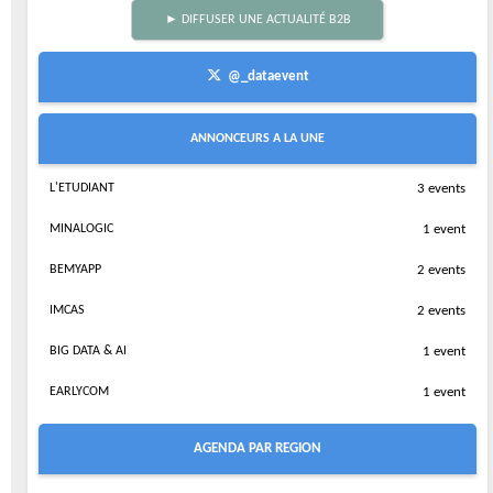
► DIFFUSER UNE ACTUALITÉ B2B
@_dataevent
ANNONCEURS A LA UNE
L'ETUDIANT
3 events
MINALOGIC
1 event
BEMYAPP
2 events
IMCAS
2 events
BIG DATA & AI
1 event
EARLYCOM
1 event
AGENDA PAR REGION