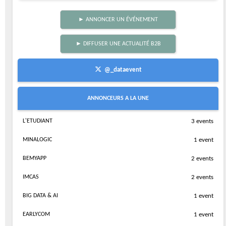
► ANNONCER UN ÉVÉNEMENT
► DIFFUSER UNE ACTUALITÉ B2B
@_dataevent
ANNONCEURS A LA UNE
L'ETUDIANT
3 events
MINALOGIC
1 event
BEMYAPP
2 events
IMCAS
2 events
BIG DATA & AI
1 event
EARLYCOM
1 event